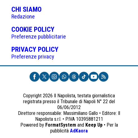
CHI SIAMO
Redazione
(APRE
COOKIE POLICY
IN
Preferenze pubblicitarie
UNA
(APRE
PRIVACY POLICY
NUOVA
IN
Preferenze privacy
SCHEDA)
UNA
NUOVA
SCHEDA)
Copyright 2026 Il Napolista, testata giornalistica
registrata presso il Tribunale di Napoli N° 22 del
06/06/2012
Direttore responsabile: Massimiliano Gallo • Editore: Il
Napolista s.r.l. • P.IVA 10395881211
Powered by
FormatSystem
and
Keep Up
• Per la
(apre
pubblicità
AdKaora
in