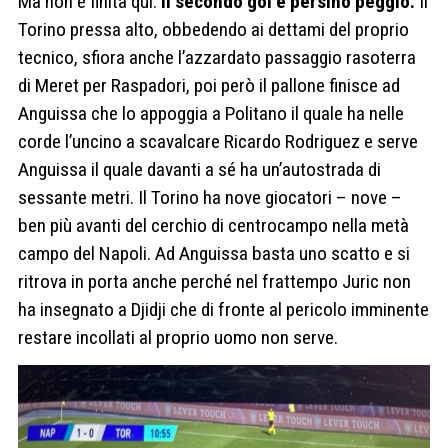
Ma non è finita qui.
Il secondo gol è persino peggio.
Il
Torino pressa alto, obbedendo ai dettami del proprio
tecnico, sfiora anche l’azzardato passaggio rasoterra
di Meret per Raspadori, poi però il pallone finisce ad
Anguissa che lo appoggia a Politano il quale ha nelle
corde l’uncino a scavalcare Ricardo Rodriguez e serve
Anguissa il quale davanti a sé ha un’autostrada di
sessante metri. Il Torino ha nove giocatori – nove –
ben più avanti del cerchio di centrocampo nella metà
campo del Napoli. Ad Anguissa basta uno scatto e si
ritrova in porta anche perché nel frattempo Juric non
ha insegnato a Djidji che di fronte al pericolo imminente
restare incollati al proprio uomo non serve.