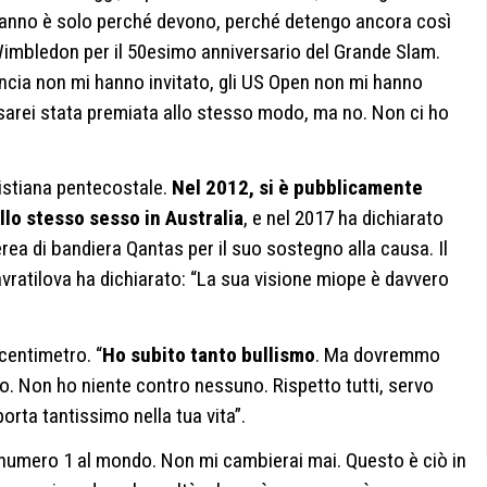
 fanno è solo perché devono, perché detengo ancora così
 Wimbledon per il 50esimo anniversario del Grande Slam.
rancia non mi hanno invitato, gli US Open non mi hanno
o sarei stata premiata allo stesso modo, ma no. Non ci ho
ristiana pentecostale.
Nel 2012, si è pubblicamente
lo stesso sesso in Australia
, e nel 2017 ha dichiarato
ea di bandiera Qantas per il suo sostegno alla causa. Il
vratilova ha dichiarato: “La sua visione miope è davvero
centimetro. “
Ho subito tanto bullismo
. Ma dovremmo
mo. Non ho niente contro nessuno. Rispetto tutti, servo
porta tantissimo nella tua vita”.
 numero 1 al mondo. Non mi cambierai mai. Questo è ciò in