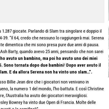
u 1.287 giocate. Parlando di Slam tra singolare e doppio il
64-39. “Il 64, credo che nessuno lo raggiungerà mai. Serena
ente dimentica che mi sono presa pure due anni di pausa.
e Ash Barty, quando avevo 25 anni, pensando che non sarei
 ho avuto un bambino, ma poi ho avuto uno dei miei
25. Sono tornata dopo due bambini
!
Dopo aver avuto il
 Slam. E da allora Serena non ha vinto uno slam…”.
so Billie Jean dire che i giocatori non venivano in
ueno, la numero 1 del mondo, l’ho battuta. E così Christine
, l’Australia ha avuto dei giocatori meravigliosi.
sley Bowrey ha vinto due Open di Francia. Molte delle