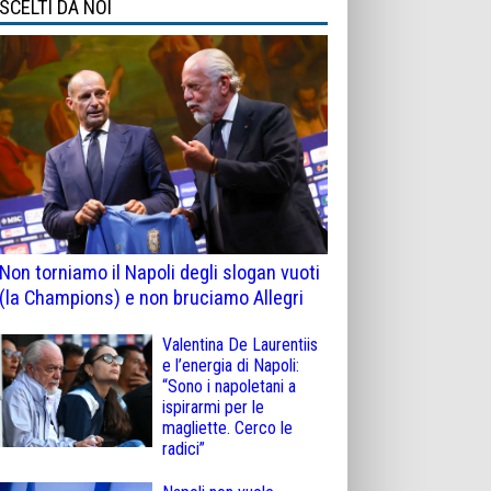
SCELTI DA NOI
Non torniamo il Napoli degli slogan vuoti
(la Champions) e non bruciamo Allegri
Valentina De Laurentiis
e l’energia di Napoli:
“Sono i napoletani a
ispirarmi per le
magliette. Cerco le
radici”