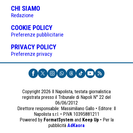
CHI SIAMO
Redazione
(APRE
COOKIE POLICY
IN
Preferenze pubblicitarie
UNA
(APRE
PRIVACY POLICY
NUOVA
IN
Preferenze privacy
SCHEDA)
UNA
NUOVA
SCHEDA)
Copyright 2026 Il Napolista, testata giornalistica
registrata presso il Tribunale di Napoli N° 22 del
06/06/2012
Direttore responsabile: Massimiliano Gallo • Editore: Il
Napolista s.r.l. • P.IVA 10395881211
Powered by
FormatSystem
and
Keep Up
• Per la
(apre
pubblicità
AdKaora
in