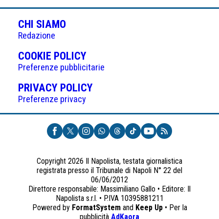
CHI SIAMO
Redazione
(APRE
COOKIE POLICY
IN
Preferenze pubblicitarie
UNA
(APRE
PRIVACY POLICY
NUOVA
IN
Preferenze privacy
SCHEDA)
UNA
NUOVA
SCHEDA)
Copyright 2026 Il Napolista, testata giornalistica
registrata presso il Tribunale di Napoli N° 22 del
06/06/2012
Direttore responsabile: Massimiliano Gallo • Editore: Il
Napolista s.r.l. • P.IVA 10395881211
Powered by
FormatSystem
and
Keep Up
• Per la
(apre
pubblicità
AdKaora