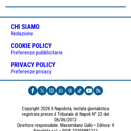
CHI SIAMO
Redazione
(APRE
COOKIE POLICY
IN
Preferenze pubblicitarie
UNA
(APRE
PRIVACY POLICY
NUOVA
IN
Preferenze privacy
SCHEDA)
UNA
NUOVA
SCHEDA)
Copyright 2026 Il Napolista, testata giornalistica
registrata presso il Tribunale di Napoli N° 22 del
06/06/2012
Direttore responsabile: Massimiliano Gallo • Editore: Il
Napolista s.r.l. • P.IVA 10395881211