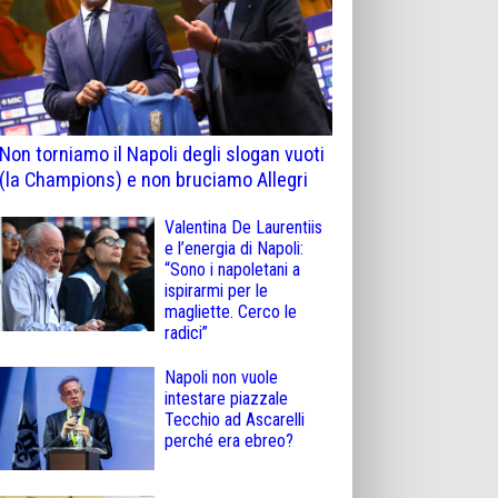
Non torniamo il Napoli degli slogan vuoti
(la Champions) e non bruciamo Allegri
Valentina De Laurentiis
e l’energia di Napoli:
“Sono i napoletani a
ispirarmi per le
magliette. Cerco le
radici”
Napoli non vuole
intestare piazzale
Tecchio ad Ascarelli
perché era ebreo?