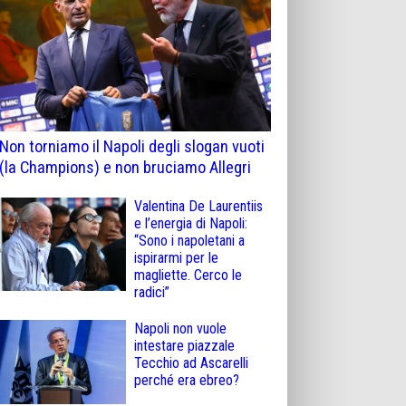
Non torniamo il Napoli degli slogan vuoti
(la Champions) e non bruciamo Allegri
Valentina De Laurentiis
e l’energia di Napoli:
“Sono i napoletani a
ispirarmi per le
magliette. Cerco le
radici”
Napoli non vuole
intestare piazzale
Tecchio ad Ascarelli
perché era ebreo?