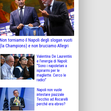
Non torniamo il Napoli degli slogan vuoti
(la Champions) e non bruciamo Allegri
Valentina De Laurentiis
e l’energia di Napoli:
“Sono i napoletani a
ispirarmi per le
magliette. Cerco le
radici”
Napoli non vuole
intestare piazzale
Tecchio ad Ascarelli
perché era ebreo?