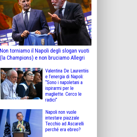
Non torniamo il Napoli degli slogan vuoti
(la Champions) e non bruciamo Allegri
Valentina De Laurentiis
e l’energia di Napoli:
“Sono i napoletani a
ispirarmi per le
magliette. Cerco le
radici”
Napoli non vuole
intestare piazzale
Tecchio ad Ascarelli
perché era ebreo?