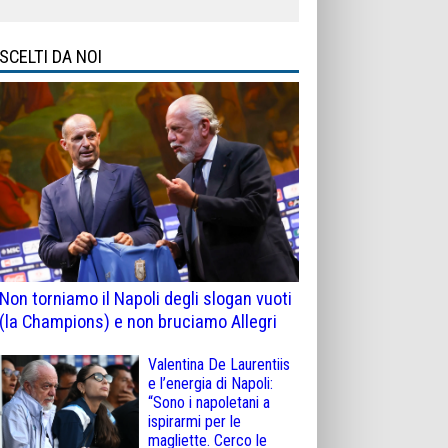
SCELTI DA NOI
Non torniamo il Napoli degli slogan vuoti
(la Champions) e non bruciamo Allegri
Valentina De Laurentiis
e l’energia di Napoli:
“Sono i napoletani a
ispirarmi per le
magliette. Cerco le