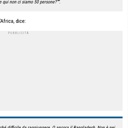
e qui non ci siamo 50 persone?””.
Africa, dice:
rché difficile da raggiungere. O ancora il Bangladesh. Non è nei