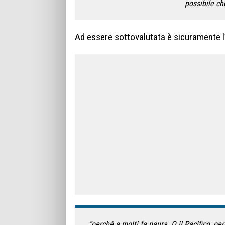
possibile ch
Ad essere sottovalutata è sicuramente l’
“perché a molti fa paura. O il Pacifico, pe