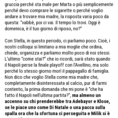
gruccia perché sta male per Marta o più semplicemente
perché devo comprare le sigarette o perché voglio
andare a trovare mia madre, la risposta varia poco da
questa: “vabbè, poi ci vai. Il tempo lo trovi. Oggi è
domenica, è il tuo giorno di riposo, no?”
Con Stella, in questo periodo, ci parliamo poco. Cioè, i
nostri colloqui si limitano a mia moglie che ordina,
chiede, organizza e parliamo molto poco di noi stessi.
L’ultimo “come stai?” che io ricordi, sarà stato quando
il Napoli perse la finale playoff con l’Avellino, ma solo
perché lo stesso giorno morì il pappagallo di famiglia.
Non dico che voglio Stella come mia madre che,
completamente disinteressata al calcio, pur di farmi
contento, la prima domanda che mi pone è “che ha
fatto il Napoli nell’ultima partita?”,
ma almeno un
accenno su chi prenderebbe tra Adebayor e Klose,
se le piace uno come Di Natale o una pacca sulla
spalla ora che la sfortuna ci perseguita e Milik si è