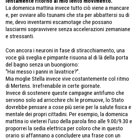
lentamente ritorno al mio lento movimento.
La domenica mattina invece tutto ciò viene a mancare
e, per ovviare allo tsunami che sta per abbattersi su di
me, devo inventarmi escamotage che possano
lasciarmi sopravvivere senza accelerazioni zemaniane
e stressanti.
Con ancora i neuroni in fase di stiracchiamento, una
voce già sveglia e pimpante risuona al di là della porta
del bagno senza un buongiorno:
“Hai messo i panni in lavatrice?”.
Mia moglie Stella invece vive costantemente col ritmo
di Mertens. Irrefrenabile in certe giornate.
Invece di sostenere queste campagne antifumo che
servono solo ad arricchire chi le promuove, lo Stato
dovrebbe pensare a cose più serie per la salute fisica e
mentale dei propri cittadini. Per esempio, la domenica
mattina io vieterei l’uso della parola fino alle 9.00/9.30 e
proporrei la sedia elettrica per coloro che in questo
orario si affannano a concludere una frase con un