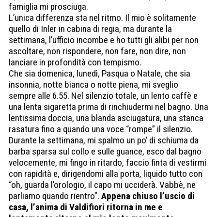
famiglia mi prosciuga.
L’unica differenza sta nel ritmo. Il mio è solitamente
quello di Inler in cabina di regia, ma durante la
settimana, l’ufficio incombe e ho tutti gli alibi per non
ascoltare, non rispondere, non fare, non dire, non
lanciare in profondità con tempismo.
Che sia domenica, lunedì, Pasqua o Natale, che sia
insonnia, notte bianca o notte piena, mi sveglio
sempre alle 6.55. Nel silenzio totale, un lento caffè e
una lenta sigaretta prima di rinchiudermi nel bagno. Una
lentissima doccia, una blanda asciugatura, una stanca
rasatura fino a quando una voce “rompe” il silenzio.
Durante la settimana, mi spalmo un po’ di schiuma da
barba sparsa sul collo e sulle guance, esco dal bagno
velocemente, mi fingo in ritardo, faccio finta di vestirmi
con rapidità e, dirigendomi alla porta, liquido tutto con
“oh, guarda l’orologio, il capo mi ucciderà. Vabbè, ne
parliamo quando rientro”.
Appena chiuso l’uscio di
casa, l’anima di Valdifiori ritorna in me e