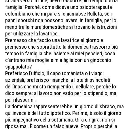
strada verso la luce, devo trascorre più tempo con la
famiglia. Perché, come diceva uno psicoterapeuta
colombiano che mi pare si chiamasse Rulleta, se i
panni sporchi non possono lavarsi in famiglia, per lo
meno tra le mura domestiche si trovano le istruzioni
per utilizzare la lavatrice.
Premesso che faccio una lavatrice al giorno e
premesso che soprattutto la domenica trascorro più
tempo in famiglia che insieme ai miei pensieri, cosa
c’entrano mia moglie e mia figlia con un ginocchio
spappolato?
Preferisco l’ufficio, il capo romanista o i viaggi
aziendali, preferisco finanche la lista di svincolati
dell’Inps che mi sta riempiendo il cellulare, perché lo
dico sempre: al lavoro non vado per lo stipendio, ma
per rilassarmi.
La domenica rappresenterebbe un giorno di sbraco, ma
qui invece è del tutto ipotetico. Per me, è solo il giorno
più impegnativo della settimana. Gira e rigira, non si
riposa mai. È come un falso nueve. Proprio perché la