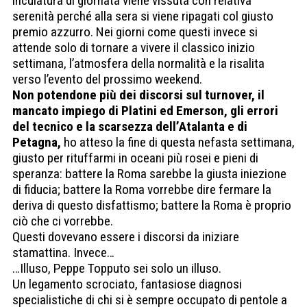
inculatura di giornata viene vissuta con relativa
serenità perché alla sera si viene ripagati col giusto
premio azzurro. Nei giorni come questi invece si
attende solo di tornare a vivere il classico inizio
settimana, l’atmosfera della normalità e la risalita
verso l’evento del prossimo weekend.
Non potendone più dei discorsi sul turnover, il
mancato impiego di Platini ed Emerson, gli errori
del tecnico e la scarsezza dell’Atalanta e di
Petagna,
ho atteso la fine di questa nefasta settimana,
giusto per rituffarmi in oceani più rosei e pieni di
speranza: battere la Roma sarebbe la giusta iniezione
di fiducia; battere la Roma vorrebbe dire fermare la
deriva di questo disfattismo; battere la Roma è proprio
ciò che ci vorrebbe.
Questi dovevano essere i discorsi da iniziare
stamattina. Invece…
…Illuso, Peppe Topputo sei solo un illuso.
Un legamento scrociato, fantasiose diagnosi
specialistiche di chi si è sempre occupato di pentole a