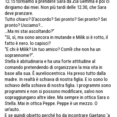
12.15 torniamo a prendere Sara da Zia Gemma e poi ci
dirigiamo dai miei. Non più tardi delle 12.30, che Sara
deve pranzare.
Tutto chiaro? D’accordo? Sei pronto? Sei pronto? Sei
pronto? Usciamo?…
…Ma mi stai ascoltando?”
“Sì, sì, ma sono ancora in mutande e Milik si è rotto, il
fatto è nero. lo capisci?
“E chi è Milik? Un tuo amico? Com’è che non ha un
soprannome?”.
Stella è abitudinaria e ha una forte attitudine al
comando pretendendo di organizzare la mia vita in
base alla sua. È aureliocentrica. Ha preso tutto dalla
madre. In realtà è schiava di nostra figlia. E io sono lo
schiavo della schiava di nostra figlia. I programmi sono
programmi e non si possono modificare, salvo non
sopraggiungano altre idee. Ma sempre in ottica Sara o
Stella. Mai in ottica Peppe. Peppe è un mezzo. O
un’auto.
E se quindi obietto perché ho da incontrare Gaetano ‘a