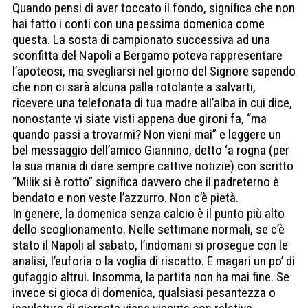
Quando pensi di aver toccato il fondo, significa che non
hai fatto i conti con una pessima domenica come
questa. La sosta di campionato successiva ad una
sconfitta del Napoli a Bergamo poteva rappresentare
l’apoteosi, ma svegliarsi nel giorno del Signore sapendo
che non ci sarà alcuna palla rotolante a salvarti,
ricevere una telefonata di tua madre all’alba in cui dice,
nonostante vi siate visti appena due gironi fa, “ma
quando passi a trovarmi? Non vieni mai” e leggere un
bel messaggio dell’amico Giannino, detto ‘a rogna (per
la sua mania di dare sempre cattive notizie) con scritto
“Milik si è rotto” significa davvero che il padreterno è
bendato e non veste l’azzurro. Non c’è pietà.
In genere, la domenica senza calcio è il punto più alto
dello scoglionamento. Nelle settimane normali, se c’è
stato il Napoli al sabato, l’indomani si prosegue con le
analisi, l’euforia o la voglia di riscatto. E magari un po’ di
gufaggio altrui. Insomma, la partita non ha mai fine. Se
invece si gioca di domenica, qualsiasi pesantezza o