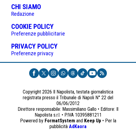
CHI SIAMO
Redazione
(APRE
COOKIE POLICY
IN
Preferenze pubblicitarie
UNA
(APRE
PRIVACY POLICY
NUOVA
IN
Preferenze privacy
SCHEDA)
UNA
NUOVA
SCHEDA)
Copyright 2026 Il Napolista, testata giornalistica
registrata presso il Tribunale di Napoli N° 22 del
06/06/2012
Direttore responsabile: Massimiliano Gallo • Editore: Il
Napolista s.r.l. • P.IVA 10395881211
Powered by
FormatSystem
and
Keep Up
• Per la
(apre
pubblicità
AdKaora
in