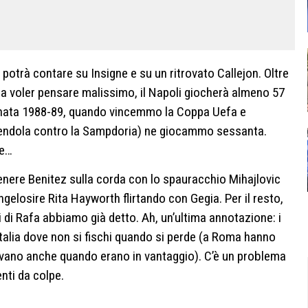
potrà contare su Insigne e su un ritrovato Callejon. Oltre
 a voler pensare malissimo, il Napoli giocherà almeno 57
’annata 1988-89, quando vincemmo la Coppa Uefa e
rdendola contro la Sampdoria) ne giocammo sessanta.
se…
enere Benitez sulla corda con lo spauracchio Mihajlovic
ngelosire Rita Hayworth flirtando con Gegia. Per il resto,
ci di Rafa abbiamo già detto. Ah, un’ultima annotazione: i
n Italia dove non si fischi quando si perde (a Roma hanno
avano anche quando erano in vantaggio). C’è un problema
nti da colpe.