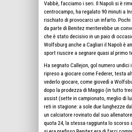
Vabbè, facciamo i seri. Il Napoli si è ri
centrocampo, ha regalato 90 minuti a Insi
rischiato di provocarci un infarto. Pochi
da parte di Benitez meriterebbe un conveg
che è stato decisivo in un paio di occasi
Wolfsburg anche a Cagliari il Napoli è an
sport riuscire a segnare quasi al primo t
Ha segnato Callejon, gol numero undici i
ripreso a giocare come Federer, testa alt
vederlo giocare, come giovedì a Wolfsbu
dopo la prodezza di Maggio (in tutto tred
assist (sette in campionato, meglio di lu
reti in stagione: a sole due lunghezze d
un calciatore rovinato dal suo allenator
quota 24, la stessa raggiunta lo scorso a
si era prefisso Benitez era di farci com