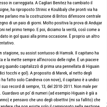
messo in carreggiata. A Cagliari Benitez ha cambiato il
gne, ha riproposto Strinic e Koulibaly che pronti via ha
 ne parlano ma la costruzione di Britos difensore centrale
no di un paio di giorni. Molto positiva la prova di Andujar
oni nel primo tempo. E poi, diciamo la verità, così come a
dato in gol quasi alla prima occasione. È proprio un altro
entativo.
n stagione, su assist sontuoso di Hamsik. Il capitano ha
a e la mette sempre all’incrocio delle righe. È un piacere
rg quando capitalizzò di prima una pennellata di Higuain
ici tocchi e gol). A proposito di Marek, al netto degli
i ha fatto solo Candreva con nove), il capitano è a undici
al suo record di sempre, 13, del 2010-2011. Non male per
e. Guardavo un po’ di numeri (ad esempio Higuain è già a
nno) e pensavo che uno degli obiettivi (mi sa fallito) che
prendere che non esiste solo il campionato nella gestione