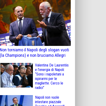
Non torniamo il Napoli degli slogan vuoti
(la Champions) e non bruciamo Allegri
Valentina De Laurentiis
e l’energia di Napoli:
“Sono i napoletani a
ispirarmi per le
magliette. Cerco le
radici”
Napoli non vuole
intestare piazzale