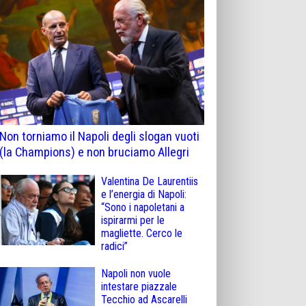
Non torniamo il Napoli degli slogan vuoti
(la Champions) e non bruciamo Allegri
Valentina De Laurentiis
e l’energia di Napoli:
“Sono i napoletani a
ispirarmi per le
magliette. Cerco le
radici”
Napoli non vuole
intestare piazzale
Tecchio ad Ascarelli