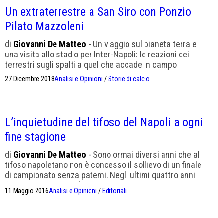
Un extraterrestre a San Siro con Ponzio
Pilato Mazzoleni
di
Giovanni De Matteo
- Un viaggio sul pianeta terra e
una visita allo stadio per Inter-Napoli: le reazioni dei
terrestri sugli spalti a quel che accade in campo
27 Dicembre 2018
Analisi e Opinioni
/
Storie di calcio
L’inquietudine del tifoso del Napoli a ogni
fine stagione
di
Giovanni De Matteo
- Sono ormai diversi anni che al
tifoso napoletano non è concesso il sollievo di un finale
di campionato senza patemi. Negli ultimi quattro anni
forse solo una volta (la prima stagione con Benitez in
11 Maggio 2016
Analisi e Opinioni
/
Editoriali
panchina) ci è stata risparmiata l’angoscia per il domani
ignoto che avevamo davanti. Nel 2013 il tira-e-molla sul
rinnovo poi mancato […]