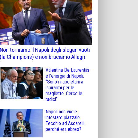
Non torniamo il Napoli degli slogan vuoti
(la Champions) e non bruciamo Allegri
Valentina De Laurentiis
e l’energia di Napoli:
“Sono i napoletani a
ispirarmi per le
magliette. Cerco le
radici”
Napoli non vuole
intestare piazzale
Tecchio ad Ascarelli
perché era ebreo?