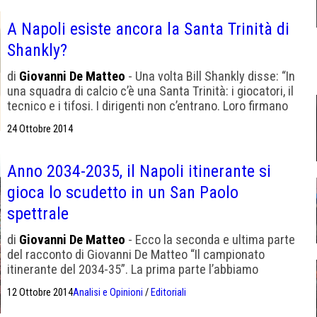
A Napoli esiste ancora la Santa Trinità di
Shankly?
di
Giovanni De Matteo
- Una volta Bill Shankly disse: “In
una squadra di calcio c’è una Santa Trinità: i giocatori, il
tecnico e i tifosi. I dirigenti non c’entrano. Loro firmano
solo gli assegni”. Una di quelle sentenze lapidarie tipiche
24 Ottobre 2014
del suo stile, tanto pragmatico quanto idealista, da
infaticabile lavoratore scozzese. Una frase che mi torna
alla mente in […]
Anno 2034-2035, il Napoli itinerante si
gioca lo scudetto in un San Paolo
spettrale
di
Giovanni De Matteo
- Ecco la seconda e ultima parte
del racconto di Giovanni De Matteo “Il campionato
itinerante del 2034-35”. La prima parte l’abbiamo
pubblicata pochi giorni fa. Il cielo azzurro di Londra
12 Ottobre 2014
Analisi e Opinioni
/
Editoriali
Grazie alla notte dell’Arechi, il Presidente De Laurentiis
dovette pagare una pesante cauzione per la