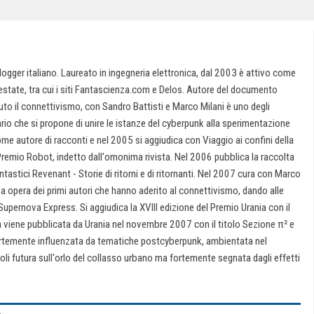
logger italiano. Laureato in ingegneria elettronica, dal 2003 è attivo come
estate, tra cui i siti Fantascienza.com e Delos. Autore del documento
to il connettivismo, con Sandro Battisti e Marco Milani è uno degli
ario che si propone di unire le istanze del cyberpunk alla sperimentazione
me autore di racconti e nel 2005 si aggiudica con Viaggio ai confini della
Premio Robot, indetto dall'omonima rivista. Nel 2006 pubblica la raccolta
ntastici Revenant - Storie di ritorni e di ritornanti. Nel 2007 cura con Marco
 a opera dei primi autori che hanno aderito al connettivismo, dando alle
pernova Express. Si aggiudica la XVIII edizione del Premio Urania con il
viene pubblicata da Urania nel novembre 2007 con il titolo Sezione π² e
ortemente influenzata da tematiche postcyberpunk, ambientata nel
li futura sull'orlo del collasso urbano ma fortemente segnata dagli effetti