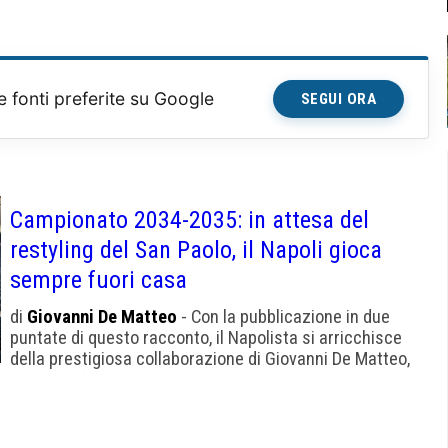
partecipazione alla fase finale dell’Europa League. Ma
soprattutto, avendo escluso […]
e fonti preferite su Google
SEGUI ORA
Campionato 2034-2035: in attesa del
restyling del San Paolo, il Napoli gioca
sempre fuori casa
di
Giovanni De Matteo
- Con la pubblicazione in due
puntate di questo racconto, il Napolista si arricchisce
della prestigiosa collaborazione di Giovanni De Matteo,
autore di fantascienza, tra l’altro fondatore di NeXT e
scrittore di “Sezione Pi²”, viaggio nella Napoli del futuro
che vinse il Premio Urania 2007. Ovviamente, De Matteo è
un grande tifoso del Napoli. […]