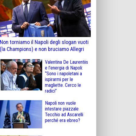
Non torniamo il Napoli degli slogan vuoti
(la Champions) e non bruciamo Allegri
Valentina De Laurentiis
e l’energia di Napoli:
“Sono i napoletani a
ispirarmi per le
magliette. Cerco le
radici”
Napoli non vuole
intestare piazzale
Tecchio ad Ascarelli
perché era ebreo?