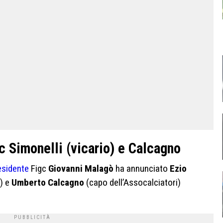
gc Simonelli (vicario) e Calcagno
esidente
Figc
Giovanni Malagò
ha annunciato
Ezio
A) e
Umberto Calcagno
(capo dell’Assocalciatori)