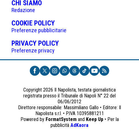
CHI SIAMO
Redazione
(APRE
COOKIE POLICY
IN
Preferenze pubblicitarie
UNA
(APRE
PRIVACY POLICY
NUOVA
IN
Preferenze privacy
SCHEDA)
UNA
NUOVA
SCHEDA)
Copyright 2026 Il Napolista, testata giornalistica
registrata presso il Tribunale di Napoli N° 22 del
06/06/2012
Direttore responsabile: Massimiliano Gallo • Editore: Il
Napolista s.r.l. • P.IVA 10395881211
Powered by
FormatSystem
and
Keep Up
• Per la
(apre
pubblicità
AdKaora
in
una