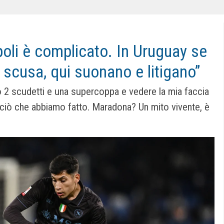
poli è complicato. In Uruguay se
 scusa, qui suonano e litigano”
o 2 scudetti e una supercoppa e vedere la mia faccia
ciò che abbiamo fatto. Maradona? Un mito vivente, è