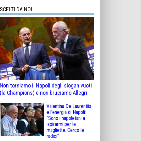
SCELTI DA NOI
Non torniamo il Napoli degli slogan vuoti
(la Champions) e non bruciamo Allegri
Valentina De Laurentiis
e l’energia di Napoli:
“Sono i napoletani a
ispirarmi per le
magliette. Cerco le
radici”