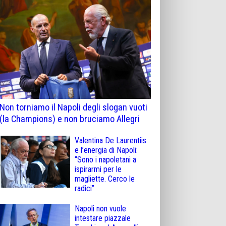
Non torniamo il Napoli degli slogan vuoti
(la Champions) e non bruciamo Allegri
Valentina De Laurentiis
e l’energia di Napoli:
“Sono i napoletani a
ispirarmi per le
magliette. Cerco le
radici”
Napoli non vuole
intestare piazzale