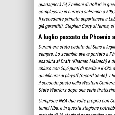
guadagnerà 54,7 milioni di dollari in que
complessive in carriera saliranno a 598,2 
Il precedente primato apparteneva a LeBr
già garantiti). Stephen Curry si ferma, si 
A luglio passato da Phoenix 
Durant era stato ceduto dai Suns a lugli
sempre. Lo scambio aveva portato a Phoe
assoluta al Draft (Khaman Maluach) e d
chiuso con 26,6 punti di media e il 43% da
qualificarsi ai playoff (record 36-46). I
il secondo posto nella Western Conferen
State Warriors dopo una serie tiratissim
Campione NBA due volte proprio con Golde
tempi Nba, e in questa stagione potrebb