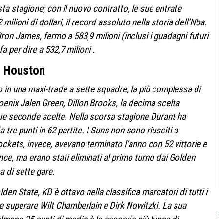
sta stagione; con il nuovo contratto, le sue entrate
milioni di dollari, il record assoluto nella storia dell’Nba.
on James, fermo a 583,9 milioni (inclusi i guadagni futuri
fa per dire a 532,7 milioni .
a Houston
o in una maxi-trade a sette squadre, la più complessa di
nix Jalen Green, Dillon Brooks, la decima scelta
ue seconde scelte. Nella scorsa stagione Durant ha
 tre punti in 62 partite. I Suns non sono riusciti a
 Rockets, invece, avevano terminato l’anno con 52 vittorie e
ce, ma erano stati eliminati al primo turno dai Golden
a di sette gare.
n State, KD è ottavo nella classifica marcatori di tutti i
e superare Wilt Chamberlain e Dirk Nowitzki. La sua