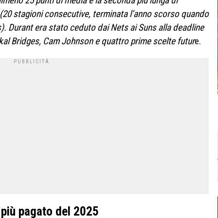
almeno 25 punti di media è la seconda più lunga di
(20 stagioni consecutive, terminata l’anno scorso quando
s). Durant era stato ceduto dai Nets ai Suns alla deadline
Mikal Bridges, Cam Johnson e quattro prime scelte futur
e.
 più pagato del 2025