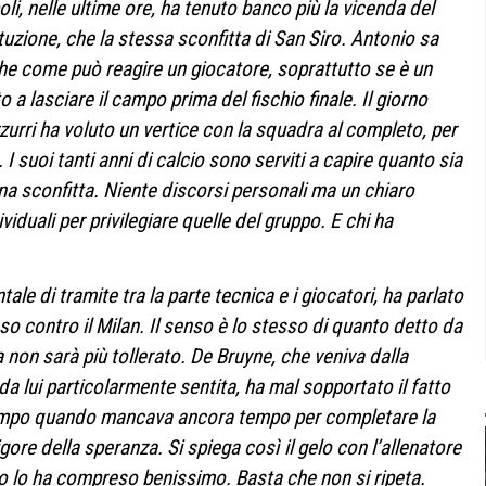
li,
nelle ultime ore, ha tenuto banco più la vicenda del
uzione, che la stessa sconfitta di San Siro. Antonio sa
he come può reagire un giocatore, soprattutto se è un
a lasciare il campo prima del fischio finale. Il giorno
azzurri ha voluto un vertice con la squadra al completo, per
I suoi tanti anni di calcio sono serviti a capire quanto sia
a sconfitta. Niente discorsi personali ma un chiaro
viduali per privilegiare quelle del gruppo. E chi ha
tale di tramite tra la parte tecnica e i giocatori, ha parlato
 contro il Milan. Il senso è lo stesso di quanto detto da
non sarà più tollerato. De Bruyne, che veniva dalla
 da lui particolarmente sentita, ha mal sopportato il fatto
campo quando mancava ancora tempo per completare la
ore della speranza. Si spiega così il gelo con l’allenatore
o lo ha compreso benissimo. Basta che non si ripeta.