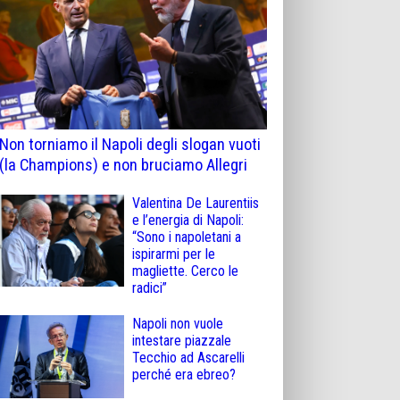
Non torniamo il Napoli degli slogan vuoti
(la Champions) e non bruciamo Allegri
Valentina De Laurentiis
e l’energia di Napoli:
“Sono i napoletani a
ispirarmi per le
magliette. Cerco le
radici”
Napoli non vuole
intestare piazzale
Tecchio ad Ascarelli
perché era ebreo?