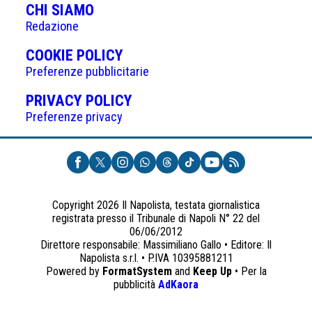
CHI SIAMO
Redazione
(APRE
COOKIE POLICY
IN
Preferenze pubblicitarie
UNA
(APRE
PRIVACY POLICY
NUOVA
IN
Preferenze privacy
SCHEDA)
UNA
NUOVA
SCHEDA)
Copyright 2026 Il Napolista, testata giornalistica
registrata presso il Tribunale di Napoli N° 22 del
06/06/2012
Direttore responsabile: Massimiliano Gallo • Editore: Il
Napolista s.r.l. • P.IVA 10395881211
Powered by
FormatSystem
and
Keep Up
• Per la
(apre
pubblicità
AdKaora
in
una