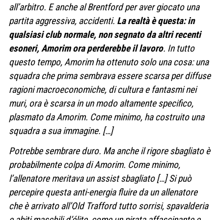
all’arbitro. E anche al Brentford per aver giocato una
partita aggressiva, accidenti.
La realtà è questa: in
qualsiasi club normale, non segnato da altri recenti
esoneri, Amorim ora perderebbe il lavoro
.
In tutto
questo tempo, Amorim ha ottenuto solo una cosa: una
squadra che prima sembrava essere scarsa per diffuse
ragioni macroeconomiche, di cultura e fantasmi nei
muri, ora è scarsa in un modo altamente specifico,
plasmato da Amorim.
Come minimo, ha costruito una
squadra a sua immagine. […]
Potrebbe sembrare duro. Ma anche il rigore sbagliato è
probabilmente colpa di Amorim. Come minimo,
l’allenatore meritava un assist sbagliato
[…]
Si può
percepire questa anti-energia fluire da un allenatore
che è arrivato all’Old Trafford tutto sorrisi, spavalderia
e abiti maschili d’élite, come un pirata affascinante e