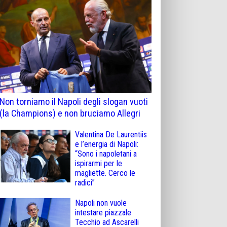
Non torniamo il Napoli degli slogan vuoti
(la Champions) e non bruciamo Allegri
Valentina De Laurentiis
e l’energia di Napoli:
“Sono i napoletani a
ispirarmi per le
magliette. Cerco le
radici”
Napoli non vuole
intestare piazzale
Tecchio ad Ascarelli