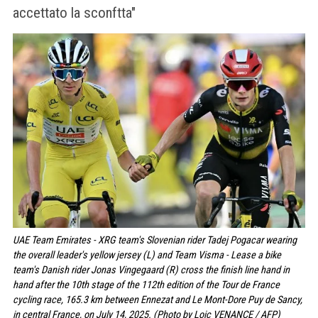
accettato la sconftta"
UAE Team Emirates - XRG team's Slovenian rider Tadej Pogacar wearing
the overall leader's yellow jersey (L) and Team Visma - Lease a bike
team's Danish rider Jonas Vingegaard (R) cross the finish line hand in
hand after the 10th stage of the 112th edition of the Tour de France
cycling race, 165.3 km between Ennezat and Le Mont-Dore Puy de Sancy,
in central France, on July 14, 2025. (Photo by Loic VENANCE / AFP)