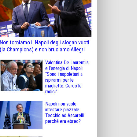
Non torniamo il Napoli degli slogan vuoti
(la Champions) e non bruciamo Allegri
Valentina De Laurentiis
e l’energia di Napoli:
“Sono i napoletani a
ispirarmi per le
magliette. Cerco le
radici”
Napoli non vuole
intestare piazzale
Tecchio ad Ascarelli
perché era ebreo?