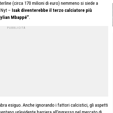
terline (circa 170 milioni di euro) nemmeno si siede a
l Nyt –
Isak diventerebbe il terzo calciatore più
Kylian Mbappé”
.
mbra esiguo. Anche ignorando i fattori calcistici, gli aspetti
sentano un’evidente barriera all’ingresso nel mercato di