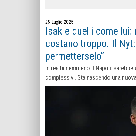
25 Luglio 2025
Isak e quelli come lui
costano troppo. Il Nyt: 
permetterselo”
In realtà nemmeno il Napoli: sarebbe 
complessivi. Sta nascendo una nuova 