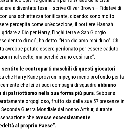
diere è diventata tesa – scrive Oliver Brown – Fidatevi di
re con una schiettezza tonificante, dicendo: sono molto
ssere percepita come un’eccezione, il portiere Hannah
ridare a Dio per Harry, l’Inghilterra e San Giorgio.
se dentro di noi”, ha detto. “Non diciamo mai di no”. Chi
olta avrebbe potuto essere perdonato per essere caduto
zioni mal scelte, ma perché erano così rare”.
 sentito le controparti maschili di questi giocatori
ca che Harry Kane provi un impegno meno profondo per la
licemente che lei e i suoi compagni di squadra
abbiano
di patriottismo nella sua forma più pura
. Sebbene
aratamente orgoglioso, frutto sia delle sue 57 presenze in
a Seconda Guerra Mondiale dal nonno Arthur, durante i
la sensazione che
avesse eccessivamente
fedeltà al proprio Paese”.