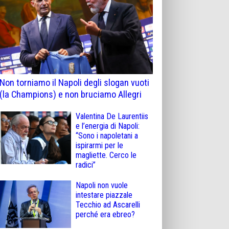
Non torniamo il Napoli degli slogan vuoti
(la Champions) e non bruciamo Allegri
Valentina De Laurentiis
e l’energia di Napoli:
“Sono i napoletani a
ispirarmi per le
magliette. Cerco le
radici”
Napoli non vuole
intestare piazzale
Tecchio ad Ascarelli
perché era ebreo?