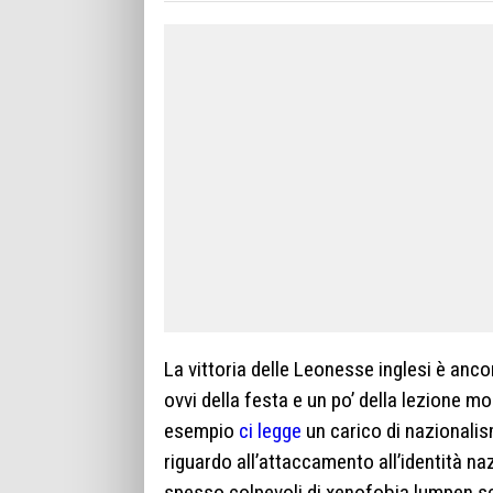
La vittoria delle Leonesse inglesi è anco
ovvi della festa e un po’ della lezione m
esempio
ci legge
un carico di nazionalis
riguardo all’attaccamento all’identità na
spesso colpevoli di xenofobia lumpen scat