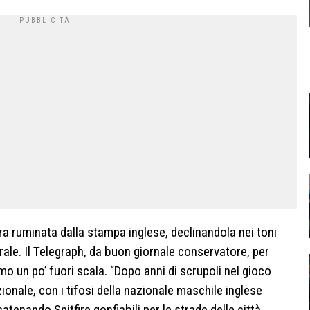
ra ruminata dalla stampa inglese, declinandola nei toni
orale. Il Telegraph, da buon giornale conservatore, per
mo un po’ fuori scala. “Dopo anni di scrupoli nel gioco
zionale, con i tifosi della nazionale maschile inglese
enando Spitfire gonfiabili per le strade delle città