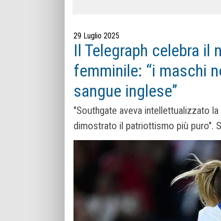
29 Luglio 2025
Il Telegraph celebra il
femminile: “i maschi n
sangue inglese”
"Southgate aveva intellettualizzato l
dimostrato il patriottismo più puro". 