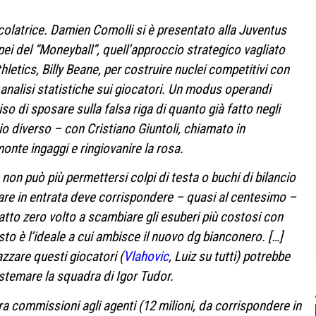
lcolatrice. Damien Comolli si è presentato alla Juventus
pei del “Moneyball”, quell’approccio strategico vagliato
hletics, Billy Beane, per costruire nuclei competitivi con
le analisi statistiche sui giocatori. Un modus operandi
 di sposare sulla falsa riga di quanto già fatto negli
o diverso – con Cristiano Giuntoli, chiamato in
onte ingaggi e ringiovanire la rosa.
non può più permettersi colpi di testa o buchi di bilancio
ffare in entrata deve corrispondere – quasi al centesimo –
tto zero volto a scambiare gli esuberi più costosi con
to è l’ideale a cui ambisce il nuovo dg bianconero. […]
azzare questi giocatori (
Vlahovic
, Luiz su tutti) potrebbe
istemare la squadra di Igor Tudor.
tra commissioni agli agenti (12 milioni, da corrispondere in