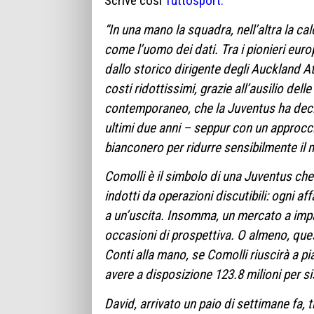
Scrive così
Tuttosport:
“In una mano la squadra, nell’altra la ca
come l’uomo dei dati. Tra i pionieri euro
dallo storico dirigente degli Auckland At
costi ridottissimi, grazie all’ausilio del
contemporaneo, che la Juventus ha deciso
ultimi due anni – seppur con un approcci
bianconero per ridurre sensibilmente il m
Comolli è il simbolo di una Juventus che 
indotti da operazioni discutibili: ogni a
a un’uscita. Insomma, un mercato a impa
occasioni di prospettiva. O almeno, ques
Conti alla mano, se Comolli riuscirà a pi
avere a disposizione 123.8 milioni per s
David, arrivato un paio di settimane fa, 