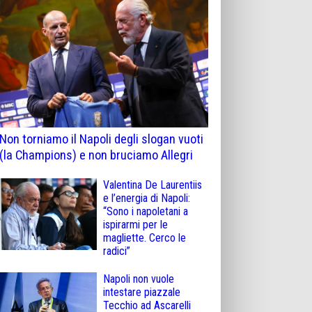
Non torniamo il Napoli degli slogan vuoti
(la Champions) e non bruciamo Allegri
Valentina De Laurentiis
e l’energia di Napoli:
“Sono i napoletani a
ispirarmi per le
magliette. Cerco le
radici”
Napoli non vuole
intestare piazzale
Tecchio ad Ascarelli