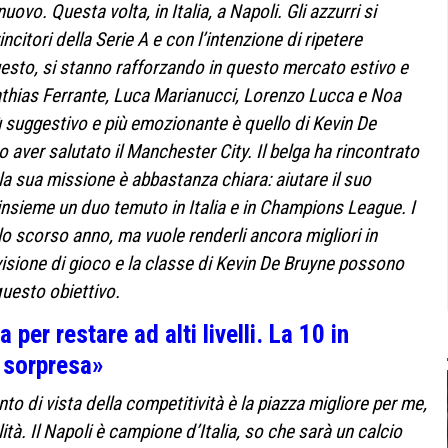
vo. Questa volta, in Italia, a Napoli. Gli azzurri si
itori della Serie A e con l’intenzione di ripetere
uesto, si stanno rafforzando in questo mercato estivo e
hias Ferrante, Luca Marianucci, Lorenzo Lucca e Noa
iù suggestivo e più emozionante è quello di Kevin De
 aver salutato il Manchester City. Il belga ha rincontrato
a sua missione è abbastanza chiara: aiutare il suo
 insieme un duo temuto in Italia e in Champions League. I
lo scorso anno, ma vuole renderli ancora migliori in
visione di gioco e la classe di Kevin De Bruyne possono
questo obiettivo.
 per restare ad alti livelli. La 10 in
a sorpresa»
to di vista della competitività è la piazza migliore per me,
tà. Il Napoli è campione d’Italia, so che sarà un calcio