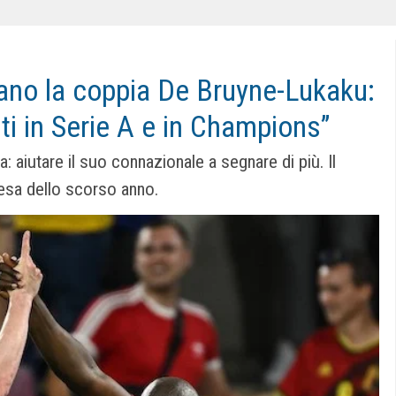
ano la coppia De Bruyne-Lukaku:
i in Serie A e in Champions”
a: aiutare il suo connazionale a segnare di più. Il
resa dello scorso anno.