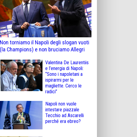
Non torniamo il Napoli degli slogan vuoti
(la Champions) e non bruciamo Allegri
Valentina De Laurentiis
e l’energia di Napoli:
“Sono i napoletani a
ispirarmi per le
magliette. Cerco le
radici”
Napoli non vuole
intestare piazzale
Tecchio ad Ascarelli
perché era ebreo?