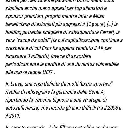
estate
per rientrare nei parametri UEFA. Meno soldi
significa anche meno appeal per top allenatori e
sponsor premium, proprio mentre Inter e Milan
beneficiano di azionisti più aggressivi.
(Oppure)
[…] la
holding potrebbe scegliere di
salvaguardare Ferrari
, la
vera “vacca da soldi” (la cui capitalizzazione continua a
crescere e di cui Exor ha appena venduto il 4% per
incassare 3 miliardi), invece di assorbire
periodicamente le perdite di una Juventus vulnerabile
alle nuove regole UEFA.
In breve, una crisi definita da molti “extra-sportiva”
rischia di
ridisegnare la gerarchia della Serie A
,
riportando la Vecchia Signora a una strategia di
autosufficienza
, che ricorda gli anni difficili tra il 2006 e
il 2011.
In questo scenario,
John Elkann
potrebbe anche non