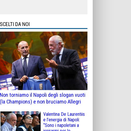
SCELTI DA NOI
Non torniamo il Napoli degli slogan vuoti
(la Champions) e non bruciamo Allegri
Valentina De Laurentiis
e l’energia di Napoli:
“Sono i napoletani a
ispirarmi per le