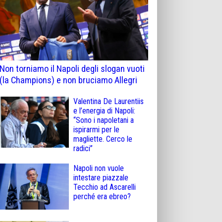
Non torniamo il Napoli degli slogan vuoti
(la Champions) e non bruciamo Allegri
Valentina De Laurentiis
e l’energia di Napoli:
“Sono i napoletani a
ispirarmi per le
magliette. Cerco le
radici”
Napoli non vuole
intestare piazzale
Tecchio ad Ascarelli
perché era ebreo?