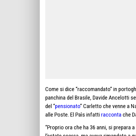
Come si dice “raccomandato” in portogh
panchina del Brasile, Davide Ancelotti se 
del “
pensionato
” Carletto che venne a Na
alle Poste. El Paìs infatti
racconta
che Da
“Proprio ora che ha 36 anni, si prepara a
l’estate scorsa, ma aveva rimandato a q