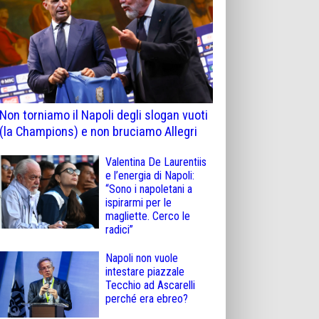
Non torniamo il Napoli degli slogan vuoti
(la Champions) e non bruciamo Allegri
Valentina De Laurentiis
e l’energia di Napoli:
“Sono i napoletani a
ispirarmi per le
magliette. Cerco le
radici”
Napoli non vuole
intestare piazzale
Tecchio ad Ascarelli
perché era ebreo?