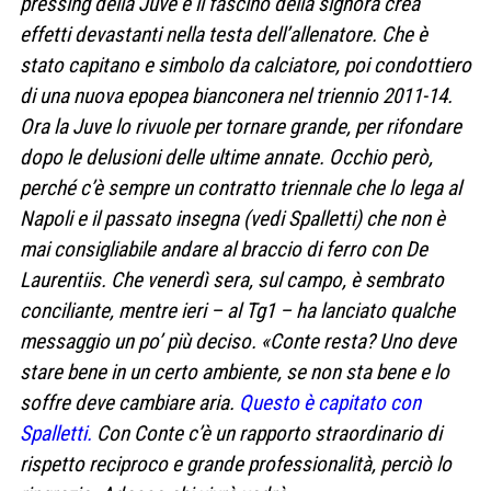
pressing della Juve e il fascino della signora crea
effetti devastanti nella testa dell’allenatore. Che è
stato capitano e simbolo da calciatore, poi condottiero
di una nuova epopea bianconera nel triennio 2011-14.
Ora la Juve lo rivuole per tornare grande, per rifondare
dopo le delusioni delle ultime annate. Occhio però,
perché c’è sempre un contratto triennale che lo lega al
Napoli e il passato insegna (vedi Spalletti) che non è
mai consigliabile andare al braccio di ferro con De
Laurentiis. Che venerdì sera, sul campo, è sembrato
conciliante, mentre ieri – al Tg1 – ha lanciato qualche
messaggio un po’ più deciso. «Conte resta? Uno deve
stare bene in un certo ambiente, se non sta bene e lo
soffre deve cambiare aria.
Questo è capitato con
Spalletti.
Con Conte c’è un rapporto straordinario di
rispetto reciproco e grande professionalità, perciò lo