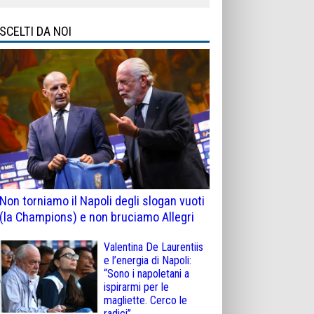
SCELTI DA NOI
Non torniamo il Napoli degli slogan vuoti
(la Champions) e non bruciamo Allegri
Valentina De Laurentiis
e l’energia di Napoli:
“Sono i napoletani a
ispirarmi per le
magliette. Cerco le
radici”