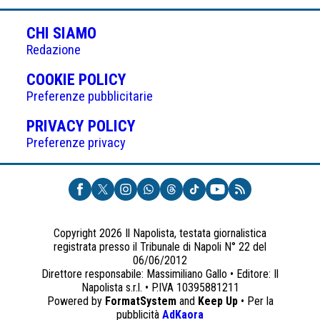
CHI SIAMO
Redazione
(APRE
COOKIE POLICY
IN
Preferenze pubblicitarie
UNA
(APRE
PRIVACY POLICY
NUOVA
IN
Preferenze privacy
SCHEDA)
UNA
NUOVA
SCHEDA)
Copyright 2026 Il Napolista, testata giornalistica
registrata presso il Tribunale di Napoli N° 22 del
06/06/2012
Direttore responsabile: Massimiliano Gallo • Editore: Il
Napolista s.r.l. • P.IVA 10395881211
Powered by
FormatSystem
and
Keep Up
• Per la
(apre
pubblicità
AdKaora