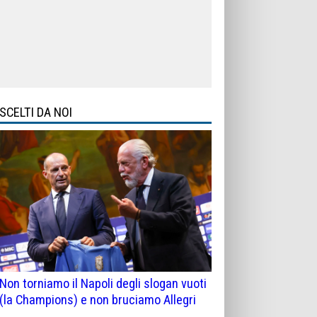
SCELTI DA NOI
Non torniamo il Napoli degli slogan vuoti
(la Champions) e non bruciamo Allegri