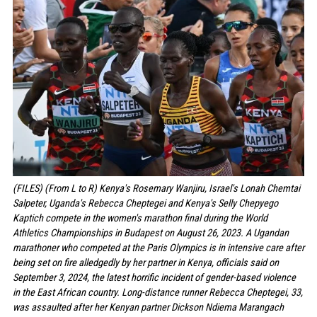
(FILES) (From L to R) Kenya's Rosemary Wanjiru, Israel's Lonah Chemtai
Salpeter, Uganda's Rebecca Cheptegei and Kenya's Selly Chepyego
Kaptich compete in the women's marathon final during the World
Athletics Championships in Budapest on August 26, 2023. A Ugandan
marathoner who competed at the Paris Olympics is in intensive care after
being set on fire alledgedly by her partner in Kenya, officials said on
September 3, 2024, the latest horrific incident of gender-based violence
in the East African country. Long-distance runner Rebecca Cheptegei, 33,
was assaulted after her Kenyan partner Dickson Ndiema Marangach