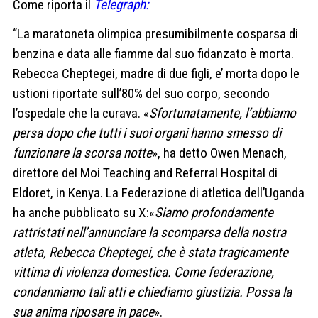
Come riporta il
Telegraph:
“La maratoneta olimpica
presumibilmente cosparsa
di
benzina e data alle fiamme dal suo fidanzato è morta.
Rebecca
Cheptegei
, madre
di due figli, e’ morta dopo le
ustioni riportate sull’80% del suo corpo, secondo
l’ospedale che la curava.
«
Sfortunatamente
,
l’
abbiamo
persa
dopo che tutti i suoi organi hanno smesso di
funzionare la scorsa
notte
»
, ha detto Owen Menach,
direttore del Moi Teaching and Referral Hospital di
Eldoret, in Kenya.
La Federazione di atletica dell’Uganda
ha anche pubblicato
su X:«
Siamo profondamente
rattristati nell’annunciare
la scomparsa della nostra
atleta, Rebecca Cheptegei,
che è stata tragicamente
vittima
di violenza
domestica
.
Come federazione,
condanniamo
tali atti
e chiediamo
giustizia
.
Possa
la
sua anima riposare
in pace
».