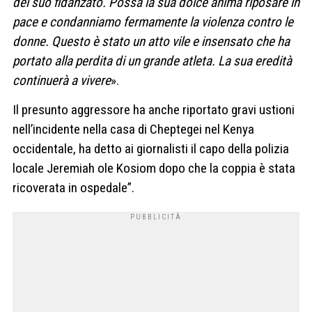
del suo fidanzato.
Possa la sua dolce anima riposare
in
pace
e condanniamo
fermamente
la violenza
contro
le
donne.
Questo è stato un atto vile e insensato che ha
portato alla perdita di un grande atleta.
La sua eredità
continuerà a vivere
».
Il presunto
aggressore
ha anche riportato
gravi ustioni
nell’
incidente
nella casa
di Cheptegei
nel Kenya
occidentale
, ha detto ai giornalisti il capo della polizia
locale Jeremiah ole Kosiom dopo che la coppia è stata
ricoverata in ospedale”.