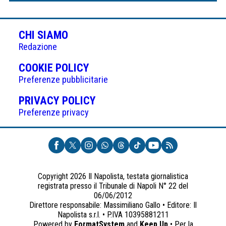
CHI SIAMO
Redazione
(APRE
COOKIE POLICY
IN
Preferenze pubblicitarie
UNA
(APRE
PRIVACY POLICY
NUOVA
IN
Preferenze privacy
SCHEDA)
UNA
NUOVA
SCHEDA)
Copyright 2026 Il Napolista, testata giornalistica
registrata presso il Tribunale di Napoli N° 22 del
06/06/2012
Direttore responsabile: Massimiliano Gallo • Editore: Il
Napolista s.r.l. • P.IVA 10395881211
Powered by
FormatSystem
and
Keep Up
• Per la