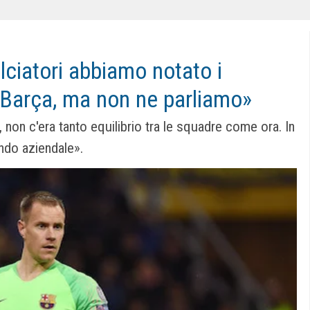
lciatori abbiamo notato i
l Barça, ma non ne parliamo»
non c'era tanto equilibrio tra le squadre come ora. In
ndo aziendale».