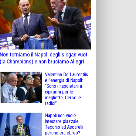
Non torniamo il Napoli degli slogan vuoti
(la Champions) e non bruciamo Allegri
Valentina De Laurentiis
e l’energia di Napoli:
“Sono i napoletani a
ispirarmi per le
magliette. Cerco le
radici”
Napoli non vuole
intestare piazzale
Tecchio ad Ascarelli
perché era ebreo?