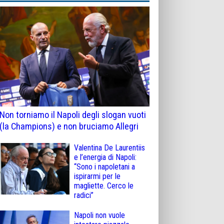
Non torniamo il Napoli degli slogan vuoti
(la Champions) e non bruciamo Allegri
Valentina De Laurentiis
e l’energia di Napoli:
“Sono i napoletani a
ispirarmi per le
magliette. Cerco le
radici”
Napoli non vuole