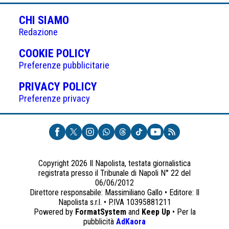
CHI SIAMO
Redazione
(APRE
COOKIE POLICY
IN
Preferenze pubblicitarie
UNA
(APRE
PRIVACY POLICY
NUOVA
IN
Preferenze privacy
SCHEDA)
UNA
NUOVA
SCHEDA)
Copyright 2026 Il Napolista, testata giornalistica
registrata presso il Tribunale di Napoli N° 22 del
06/06/2012
Direttore responsabile: Massimiliano Gallo • Editore: Il
Napolista s.r.l. • P.IVA 10395881211
Powered by
FormatSystem
and
Keep Up
• Per la
(apre
pubblicità
AdKaora