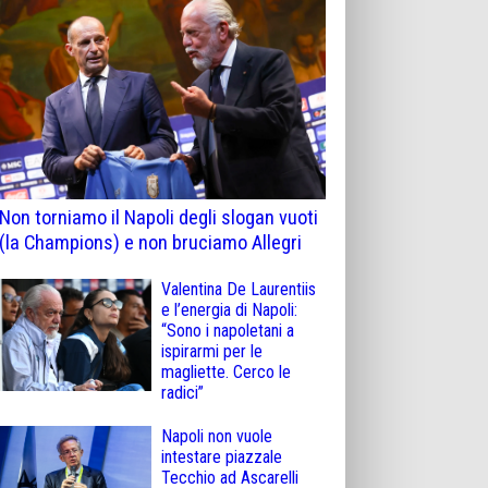
Non torniamo il Napoli degli slogan vuoti
(la Champions) e non bruciamo Allegri
Valentina De Laurentiis
e l’energia di Napoli:
“Sono i napoletani a
ispirarmi per le
magliette. Cerco le
radici”
Napoli non vuole
intestare piazzale
Tecchio ad Ascarelli