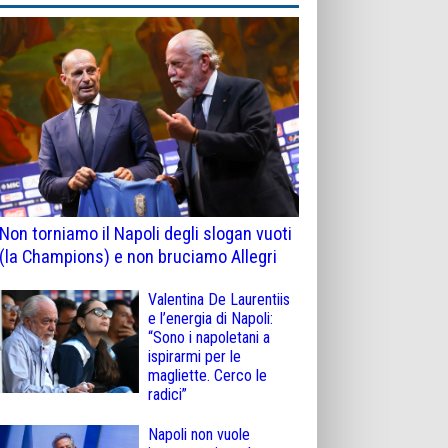
Non torniamo il Napoli degli slogan vuoti
(la Champions) e non bruciamo Allegri
Valentina De Laurentiis
e l’energia di Napoli:
“Sono i napoletani a
ispirarmi per le
magliette. Cerco le
radici”
Napoli non vuole