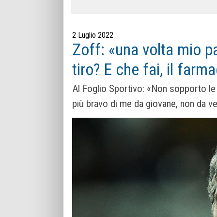
2 Luglio 2022
Zoff: «una volta mio pa
tiro? E che fai, il farm
Al Foglio Sportivo: «Non sopporto le
più bravo di me da giovane, non da v