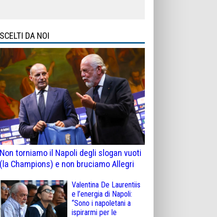
SCELTI DA NOI
Non torniamo il Napoli degli slogan vuoti
(la Champions) e non bruciamo Allegri
Valentina De Laurentiis
e l’energia di Napoli:
“Sono i napoletani a
ispirarmi per le