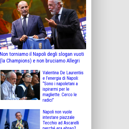
Non torniamo il Napoli degli slogan vuoti
(la Champions) e non bruciamo Allegri
Valentina De Laurentiis
e l’energia di Napoli:
“Sono i napoletani a
ispirarmi per le
magliette. Cerco le
radici”
Napoli non vuole
intestare piazzale
Tecchio ad Ascarelli
perché era ebreo?