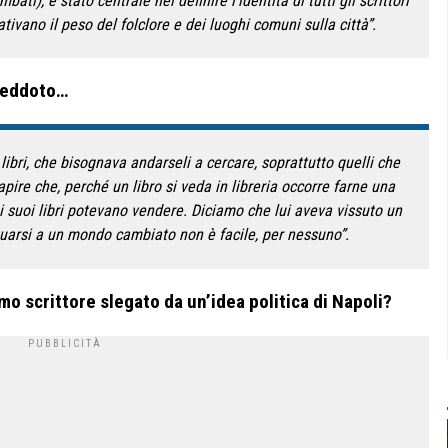
ti), è stato centrale nel definire l’identità di tutti gli scrittori
ativano il peso del folclore e dei luoghi comuni sulla città”.
neddoto…
libri, che bisognava andarseli a cercare, soprattutto quelli che
capire che, perché un libro si veda in libreria occorre farne una
e i suoi libri potevano vendere. Diciamo che lui aveva vissuto un
tuarsi a un mondo cambiato non è facile, per nessuno”.
imo scrittore slegato da un’idea politica di Napoli?