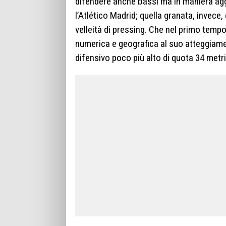
difendere anche bassi ma in maniera agg
l’Atlético Madrid; quella granata, invece
velleità di pressing. Che nel primo temp
numerica e geografica al suo atteggiamen
difensivo poco più alto di quota 34 metri