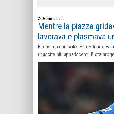
24 Gennaio 2022
Mentre la piazza gridav
lavorava e plasmava un
Elmas ma non solo. Ha restituito valo
rinascite più appariscenti. E sta pro