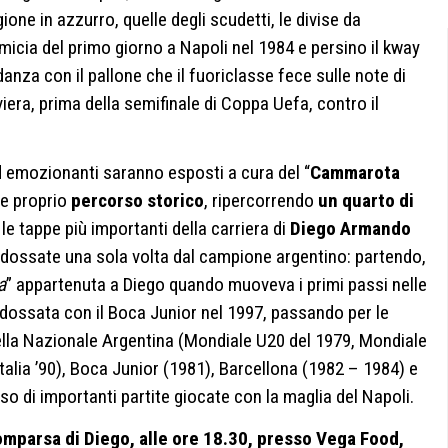
one in azzurro, quelle degli scudetti, le divise da
amicia del primo giorno a Napoli nel 1984 e persino il kway
anza con il pallone che il fuoriclasse fece sulle note di
iera, prima della semifinale di Coppa Uefa, contro il
 ed emozionanti saranno esposti a cura del “
Cammarota
 e proprio
percorso storico
, ripercorrendo
un quarto di
e tappe più importanti della carriera di
Diego Armando
ndossate una sola volta dal campione argentino: partendo,
a
” appartenuta a Diego quando muoveva i primi passi nelle
 indossata con il Boca Junior nel 1997, passando per le
della Nazionale Argentina (Mondiale U20 del 1979, Mondiale
Italia ’90), Boca Junior (1981), Barcellona (1982 – 1984) e
so di importanti partite giocate con la maglia del Napoli.
omparsa di Diego, alle ore 18.30, presso Vega Food,