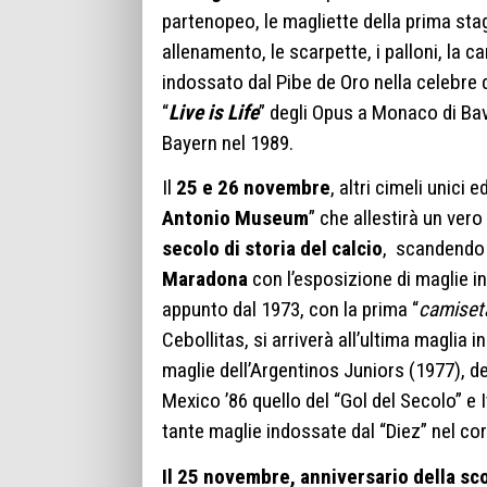
partenopeo, le magliette della prima stagi
allenamento, le scarpette, i palloni, la c
indossato dal Pibe de Oro nella celebre d
“
Live is Life
” degli Opus a Monaco di Bav
Bayern nel 1989.
Il
25 e 26 novembre
, altri cimeli unici
Antonio Museum
” che allestirà un vero
secolo di storia del calcio
, scandendo l
Maradona
con l’esposizione di maglie i
appunto dal 1973, con la prima “
camiset
Cebollitas, si arriverà all’ultima maglia
maglie dell’Argentinos Juniors (1977), 
Mexico ’86 quello del “Gol del Secolo” e 
tante maglie indossate dal “Diez” nel cor
Il 25 novembre, anniversario della sc