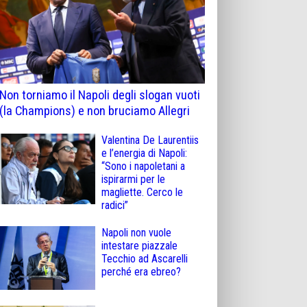
Non torniamo il Napoli degli slogan vuoti
(la Champions) e non bruciamo Allegri
Valentina De Laurentiis
e l’energia di Napoli:
“Sono i napoletani a
ispirarmi per le
magliette. Cerco le
radici”
Napoli non vuole
intestare piazzale
Tecchio ad Ascarelli
perché era ebreo?