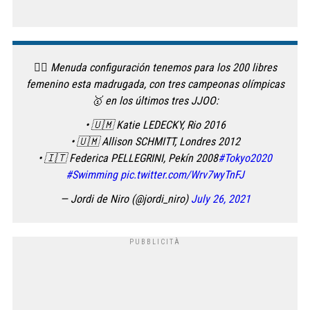
🏊‍♀️ Menuda configuración tenemos para los 200 libres
femenino esta madrugada, con tres campeonas olímpicas
🥇 en los últimos tres JJOO:
• 🇺🇲 Katie LEDECKY, Rio 2016
• 🇺🇲 Allison SCHMITT, Londres 2012
• 🇮🇹 Federica PELLEGRINI, Pekín 2008
#Tokyo2020
#Swimming
pic.twitter.com/Wrv7wyTnFJ
— Jordi de Niro (@jordi_niro)
July 26, 2021